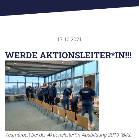
FACHVERBÄNDE
SPORTJUGEND
SPORTABZEICHEN
AUS & FORTBILDUNG
SPORTENTWICKLUNGSPLANUNG
17.10.2021
EHRENKODEX
CHRONIK
WERDE AKTIONSLEITER*IN!!!
GESCHÄFTSTELLE
ANSPRECHPARTNER
ZUSCHÜSSE
SATZUNG & ORDNUNG
RICHTLINIEN
SPORTARTEN
KONTAKT
Teamarbeit bei der Aktionsleiter*in-Ausbildung 2019 (Bild: