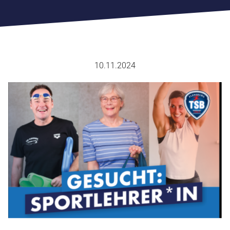
SPORTVERBAND
FACHVERBÄNDE
SPORTJUGEND
10.11.2024
SPORTABZEICHEN
AUS & FORTBILDUNG
SPORTENTWICKLUNGSPLANUNG
EHRENKODEX
CHRONIK
GESCHÄFTSTELLE
ANSPRECHPARTNER
ZUSCHÜSSE
SATZUNG & ORDNUNG
RICHTLINIEN