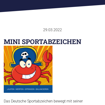
SPORTVERBAND
29.03.2022
FACHVERBÄNDE
MINI SPORTABZEICHEN
SPORTJUGEND
SPORTABZEICHEN
AUS & FORTBILDUNG
SPORTENTWICKLUNGSPLANUNG
EHRENKODEX
CHRONIK
GESCHÄFTSTELLE
ANSPRECHPARTNER
ZUSCHÜSSE
Das Deutsche Sportabzeichen bewegt mit seiner
SATZUNG & ORDNUNG