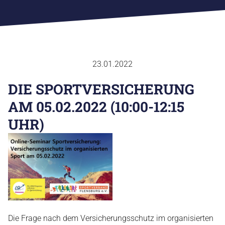
23.01.2022
SPORTVERBAND
DIE SPORTVERSICHERUNG
FACHVERBÄNDE
AM 05.02.2022 (10:00-12:15
SPORTJUGEND
UHR)
SPORTABZEICHEN
AUS & FORTBILDUNG
SPORTENTWICKLUNGSPLANUNG
EHRENKODEX
CHRONIK
GESCHÄFTSTELLE
Die Frage nach dem Versicherungsschutz im organisierten
ANSPRECHPARTNER