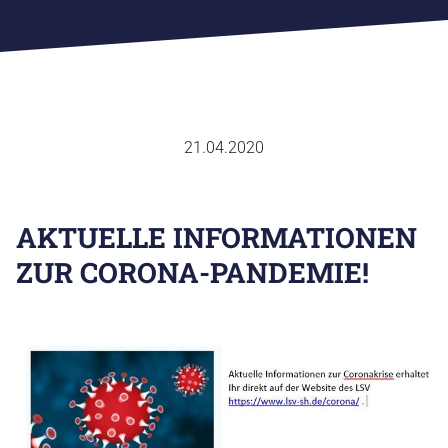
FACHVERBÄNDE
SPORTJUGEND
SPORTABZEICHEN
AUS & FORTBILDUNG
SPORTENTWICKLUNGSPLANUNG
EHRENKODEX
21.04.2020
CHRONIK
GESCHÄFTSTELLE
AKTUELLE INFORMATIONEN
ANSPRECHPARTNER
ZUR CORONA-PANDEMIE!
ZUSCHÜSSE
SATZUNG & ORDNUNG
RICHTLINIEN
SPORTARTEN
KONTAKT