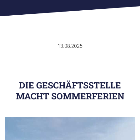
13.08.2025
DIE GESCHÄFTSSTELLE
SPORTVERBAND
MACHT SOMMERFERIEN
FACHVERBÄNDE
SPORTJUGEND
SPORTABZEICHEN
AUS & FORTBILDUNG
SPORTENTWICKLUNGSPLANUNG
EHRENKODEX