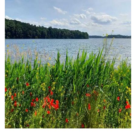
CHRONIK
GESCHÄFTSTELLE
ANSPRECHPARTNER
ZUSCHÜSSE
SATZUNG & ORDNUNG
RICHTLINIEN
SPORTARTEN
KONTAKT