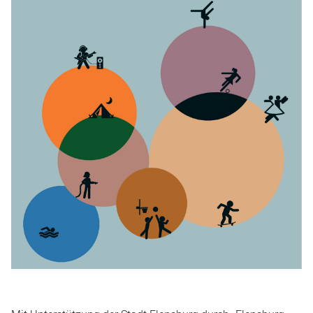
SPORTJUGEND
SPORTABZEICHEN
AUS & FORTBILDUNG
SPORTENTWICKLUNGSPLANUNG
EHRENKODEX
CHRONIK
GESCHÄFTSTELLE
ANSPRECHPARTNER
ZUSCHÜSSE
SATZUNG & ORDNUNG
RICHTLINIEN
SPORTARTEN
KONTAKT