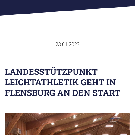
23.01.2023
SPORTVERBAND
FACHVERBÄNDE
SPORTJUGEND
LANDESSTÜTZPUNKT
SPORTABZEICHEN
LEICHTATHLETIK GEHT IN
AUS & FORTBILDUNG
SPORTENTWICKLUNGSPLANUNG
FLENSBURG AN DEN START
EHRENKODEX
CHRONIK
GESCHÄFTSTELLE
ANSPRECHPARTNER