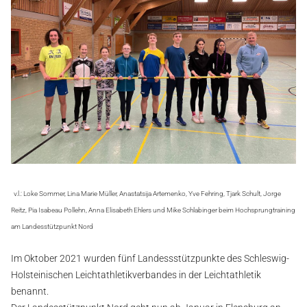
ZUSCHÜSSE
SATZUNG & ORDNUNG
RICHTLINIEN
SPORTARTEN
KONTAKT
v.l.: Loke Sommer, Lina Marie Müller, Anastatsija Artemenko, Yve Fehring, Tjark Schult, Jorge
Reitz, Pia Isabeau Pollehn, Anna Elisabeth Ehlers und Mike Schlabinger beim Hochsprungtraining
am Landesstützpunkt Nord
Im Oktober 2021 wurden fünf Landessstützpunkte des Schleswig-
Holsteinischen Leichtathletikverbandes in der Leichtathletik
benannt.