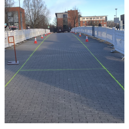
GESCHÄFTSTELLE
ANSPRECHPARTNER
ZUSCHÜSSE
SATZUNG & ORDNUNG
RICHTLINIEN
SPORTARTEN
KONTAKT