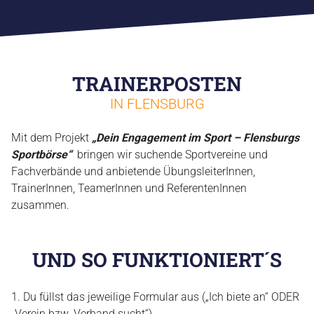
TRAINERPOSTEN
IN FLENSBURG
Mit dem Projekt
„Dein Engagement im Sport – Flensburgs
Sportbörse“
bringen wir suchende Sportvereine und
Fachverbände und anbietende ÜbungsleiterInnen,
TrainerInnen, TeamerInnen und ReferentenInnen
zusammen.
SPORTVERBAND
UND SO FUNKTIONIERT´S
FACHVERBÄNDE
KINDER- UND JUGENDSCHUTZ
Du füllst das jeweilige Formular aus („Ich biete an“ ODER
SENIOREN
„Verein bzw. Verband sucht“)