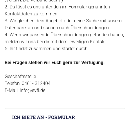
SPORTJUGEND
Du lässt es uns unter den im Formular genannten
SPORTABZEICHEN
Kontaktdaten zu kommen.
AUS & FORTBILDUNG
Wir gleichen dein Angebot oder deine Suche mit unserer
SPORTENTWICKLUNGSPLANUNG
Datenbank ab und suchen nach Überschneidungen.
TALENTFÖRDERUNG
Wenn wir passende Überschneidungen gefunden haben,
EHRENKODEX
melden wir uns bei dir mit dem jeweiligen Kontakt.
CHRONIK
Ihr findet zusammen und startet durch.
SPORTVEREINE
Bei Fragen stehen wir Euch gern zur Verfügung:
GESCHÄFTSTELLE
Geschäftsstelle
ANSPRECHPARTNER
Telefon: 0461- 312404
ZUSCHÜSSE
E-Mail: info@svfl.de
SPORTBÖRSE
INKLUSIONSBÖRSE
SATZUNG & ORDNUNG
RICHTLINIEN
‌ICH BIETE AN - FORMULAR
SPORTARTEN