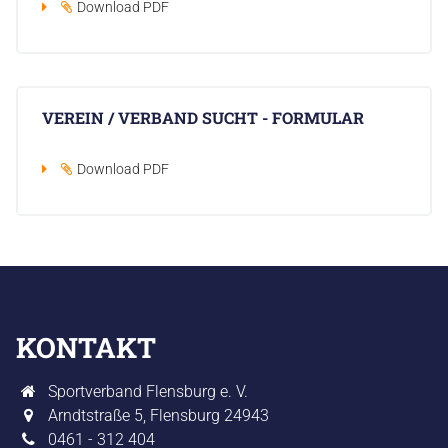
Download PDF

BLOG
‌VEREIN / VERBAND SUCHT - FORMULAR
KONTAKT
Download PDF

KONTAKT
Sportverband Flensburg e. V.
Arndtstraße 5
,
Flensburg
24943
0461 - 312 404